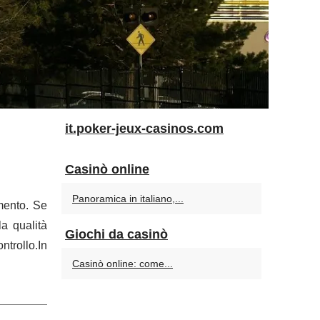
it.poker-jeux-casinos.com
Casinò online
Panoramica in italiano,...
mento. Se
a qualità
Giochi da casinò
ntrollo.In
Casinò online: come...